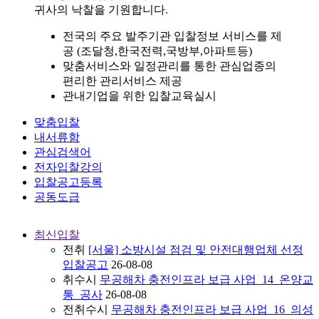
귀사의 낙찰을 기원
합니다.
전국의 주요 발주기관 입찰정보 서비스를 제
공 (조달청,한국전력,국방부,아파트등)
맞춤서비스와 일정관리를 통한 관심업종의
편리한 관리서비스 제공
관내기업을 위한 입찰교육실시
맞춤입찰
내서류함
관심검색어
전자입찰강의
입찰공고등록
공동도급
최신입찰
전
취
[서울] 소방시설 점검 및 안전대행업체 선정
입찰공고
26-08-08
취
수
시
무공해차 충전인프라 보급 사업_14_온양교
통_공사
26-08-08
전
취
수
시
무공해차 충전인프라 보급 사업_16_의성