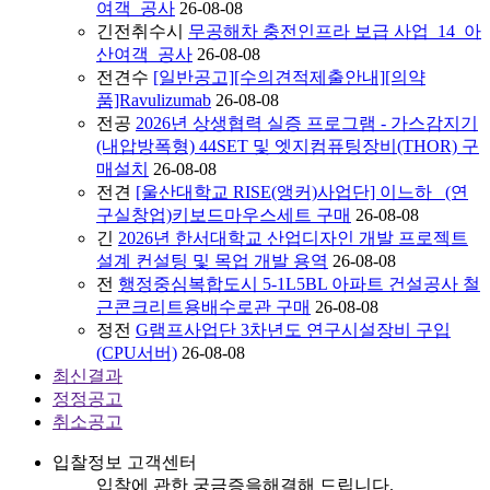
여객_공사
26-08-08
긴
전
취
수
시
무공해차 충전인프라 보급 사업_14_아
산여객_공사
26-08-08
전
견
수
[일반공고][수의견적제출안내][의약
품]Ravulizumab
26-08-08
전
공
2026년 상생협력 실증 프로그램 - 가스감지기
(내압방폭형) 44SET 및 엣지컴퓨팅장비(THOR) 구
매설치
26-08-08
전
견
[울산대학교 RISE(앵커)사업단] 이느하_ (연
구실창업)키보드마우스세트 구매
26-08-08
긴
2026년 한서대학교 산업디자인 개발 프로젝트
설계 컨설팅 및 목업 개발 용역
26-08-08
전
행정중심복합도시 5-1L5BL 아파트 건설공사 철
근콘크리트용배수로관 구매
26-08-08
정
전
G램프사업단 3차년도 연구시설장비 구입
(CPU서버)
26-08-08
최신결과
정정공고
취소공고
입찰정보 고객센터
입찰에 관한 궁금증을
해결해 드립니다.